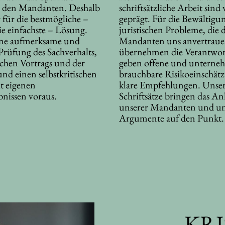
r den Mandanten. Deshalb
schriftsätzliche Arbeit sind
 für die bestmögliche –
geprägt. Für die Bewältigu
ie einfachste – Lösung.
juristischen Probleme, die d
eine aufmerksame und
Mandanten uns anvertraue
Prüfung des Sachverhalts,
übernehmen die Verantwor
schen Vortrags und der
geben offene und unterne
und einen selbstkritischen
brauchbare Risikoeinschä
 eigenen
klare Empfehlungen. Unse
bnissen voraus.
Schriftsätze bringen das An
unserer Mandanten und un
Argumente auf den Punkt.
KRI