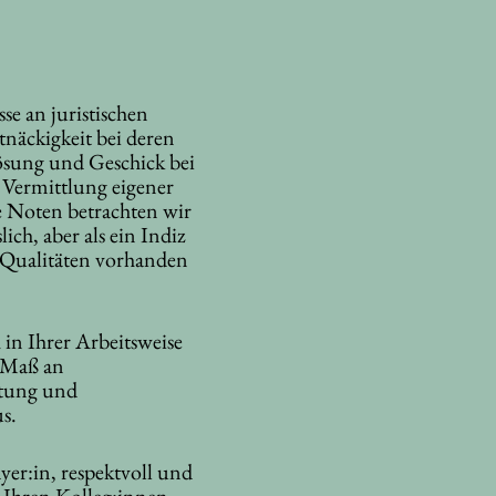
sse an juristischen
näckigkeit bei deren
Lösung und Geschick bei
 Vermittlung eigener
 Noten betrachten wir
lich, aber als ein Indiz
e Qualitäten vorhanden
h in Ihrer Arbeitsweise
 Maß an
tung und
us.
yer:in, respektvoll und
 Ihren Kolleg:innen