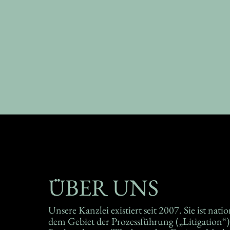
ÜBER UNS
Unsere Kanzlei existiert seit 2007. Sie ist nati
Unternehmen unterschiedlicher Branch
dem Gebiet der Prozessführung („Litigation“)
Universitäten, Medienhäuser, spezialisierte Dienst