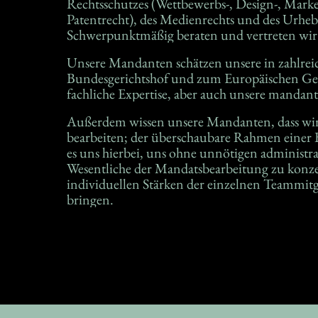
Rechtsschutzes (Wettbewerbs-, Design-, Mark
Unternehmen der pharmazeutisc
Patentrecht), des Medienrechts und des Urhebe
Schwerpunktmäßig beraten und vertreten wir 
Unsere Mandanten schätzen unsere in zahlrei
Grundhaltung (kurze Reaktionszeiten, Freundli
Bundesgerichtshof und zum Europäischen Ger
fachliche Expertise, aber auch unsere mandant
Außerdem wissen unsere Mandanten, dass wir
bearbeiten; der überschaubare Rahmen einer B
es uns hierbei, uns ohne unnötigen administr
Wesentliche der Mandatsbearbeitung zu konze
individuellen Stärken der einzelnen Teammitg
bringen.