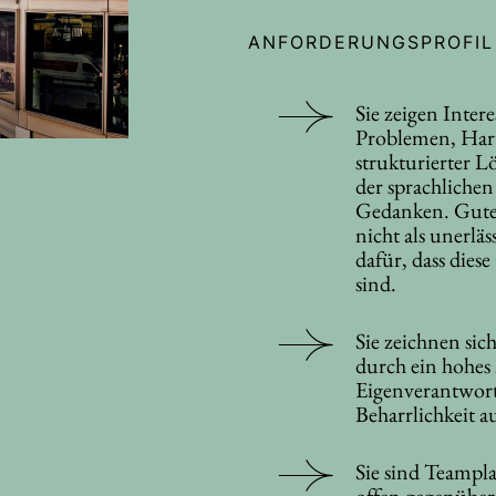
ANFORDERUNGSPROFIL
Sie zeigen Intere
Problemen, Hart
strukturierter 
der sprachlichen
Gedanken. Gute
nicht als unerläss
dafür, dass dies
sind.
Sie zeichnen sic
durch ein hohes
Eigenverantwor
Beharrlichkeit a
Sie sind Teampla
offen gegenüber