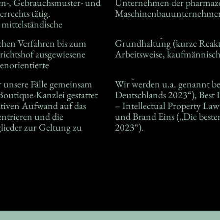
en-, Gebrauchsmuster- und
hen Industrie und
rrechts tätig.
Maschinenbauunternehme
mittelständische
chen Verfahren bis zum
chkeit, zielorientierte
ichtshof ausgewiesene
Arbeitsweise, kaufmännisc
enorientierte
 unsere Fälle gemeinsam
Wir werden u.a. genannt be
outique-Kanzlei gestattet
Deutschlands 2023“), Best
ativen Aufwand auf das
– Intellectual Property Law
ntrieren und die
und Brand Eins („Die beste
lieder zur Geltung zu
2023“).