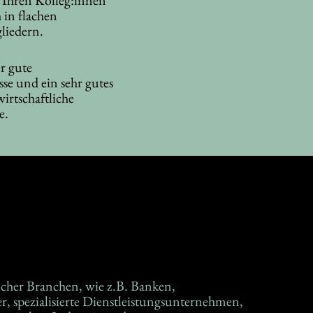
 in flachen
liedern.
r gute
se und ein sehr gutes
wirtschaftliche
e.